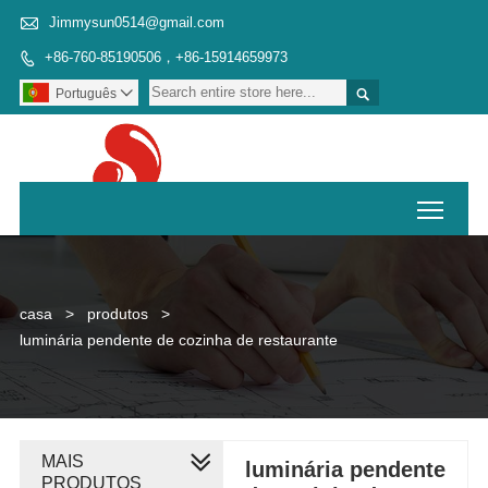

Jimmysun0514@gmail.com
+86-760-85190506，+86-15914659973


Português

Toggl
casa
>
produtos
>
luminária pendente de cozinha de restaurante
MAIS
luminária pendente
PRODUTOS