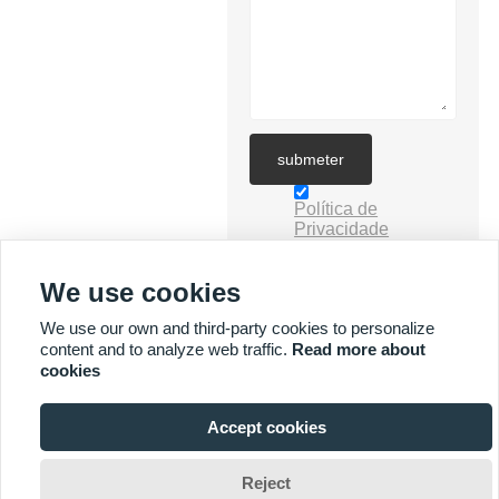
submeter
Política de
Privacidade
We use cookies
We use our own and third-party cookies to personalize
content and to analyze web traffic.
Read more about
cookies
MAIS SERVIÇOS
Accept cookies



Direitos autorais por © Yuyi Lighting Technology Co., Ltd. E-mail:
Reject