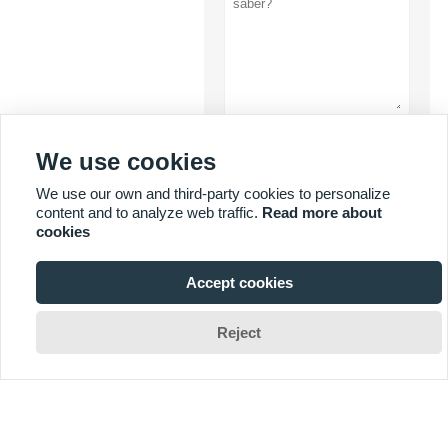
submeter
We use cookies
We use our own and third-party cookies to personalize
Política de
content and to analyze web traffic.
Read more about
Privacidade
cookies
Accept cookies

Reject
MAIS SERVIÇOS


Direitos autorais por © Yuyi Lighting Technology Co., Ltd. E-mail: