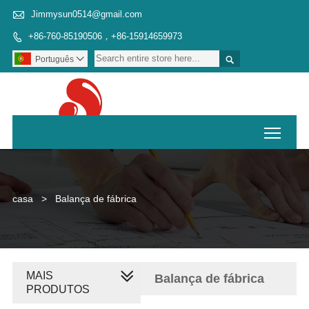

Jimmysun0514@gmail.com
+86-760-85190506，+86-15914659973


Português

Toggl
casa
>
Balança de fábrica
MAIS
Balança de fábrica
PRODUTOS