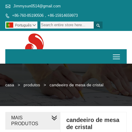

Jimmysun0514@gmail.com
+86-760-85190506，+86-15914659973


Português

Toggl
casa
>
produtos
>
candeeiro de mesa de cristal
MAIS
candeeiro de mesa
PRODUTOS
de cristal