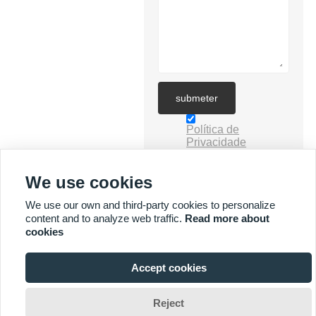
submeter
Política de
Privacidade
We use cookies
We use our own and third-party cookies to personalize
content and to analyze web traffic.
Read more about
cookies
MAIS SERVIÇOS
Accept cookies



Direitos autorais por © Yuyi Lighting Technology Co., Ltd. E-mail:
Reject
jimmysun0514@gmail.com