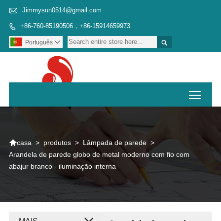

Jimmysun0514@gmail.com
+86-760-85190506，+86-15914659973


Português

Toggl

>
produtos
>
Lâmpada de parede
>
casa
Arandela de parede globo de metal moderno com fio com
abajur branco - iluminação interna