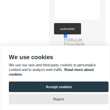
submeter
Política de
Privacidade
We use cookies
We use our own and third-party cookies to personalize
content and to analyze web traffic.
Read more about
cookies
MAIS SERVIÇOS
Accept cookies



Reject
Direitos autorais por © Yuyi Lighting Technology Co., Ltd. E-mail:
jimmysun0514@gmail.com