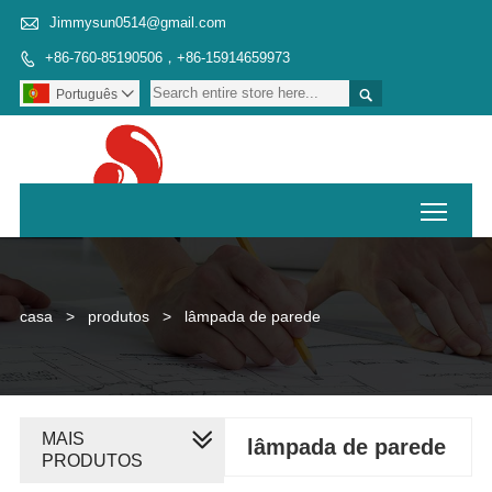

Jimmysun0514@gmail.com
+86-760-85190506，+86-15914659973


Português

Toggl
casa
>
produtos
>
lâmpada de parede
MAIS
lâmpada de parede
PRODUTOS