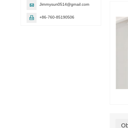
Jimmysun0514@gmail.com

+86-760-85190506

Ob