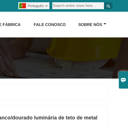

Português

E FÁBRICA
FALE CONOSCO
SOBRE NÓS

nco/dourado luminária de teto de metal