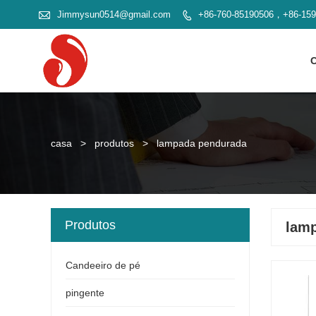

Jimmysun0514@gmail.com
+86-760-85190506，+86-15

casa
>
produtos
>
lampada pendurada
Produtos
lam
Candeeiro de pé
pingente