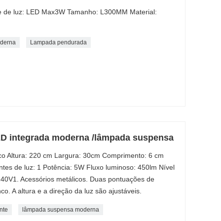
e de luz: LED Max3W Tamanho: L300MM Material:
oderna
Lampada pendurada
ED integrada moderna /lâmpada suspensa
anco Altura: 220 cm Largura: 30cm Comprimento: 6 cm
tes de luz: 1 Potência: 5W Fluxo luminoso: 450lm Nível
240V1. Acessórios metálicos. Duas pontuações de
nco. A altura e a direção da luz são ajustáveis.
nte
lâmpada suspensa moderna