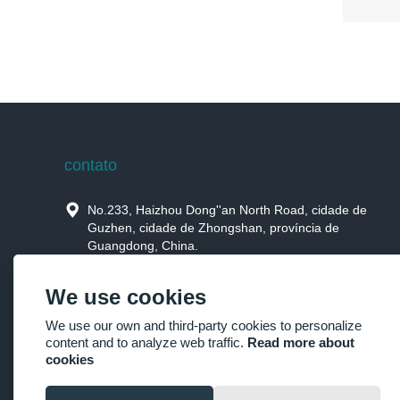
contato

No.233, Haizhou Dong''an North Road, cidade de
Guzhen, cidade de Zhongshan, província de
Guangdong, China.

Jimmysun0514@gmail.com
We use cookies

+86-760-85190506，+86-15914659973
We use our own and third-party cookies to personalize
content and to analyze web traffic.
Read more about

+86-760-85190506
cookies