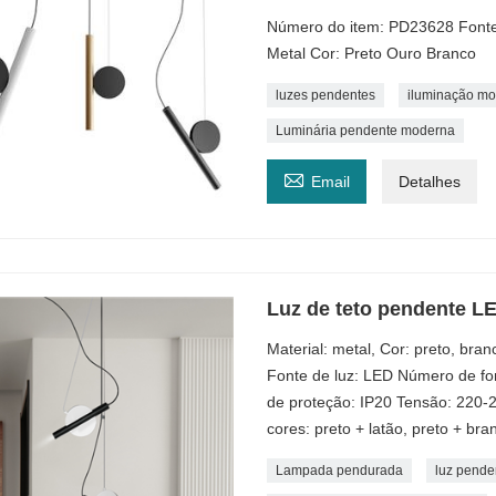
Número do item: PD23628 Font
Metal Cor: Preto Ouro Branco
luzes pendentes
iluminação m
Luminária pendente moderna

Email
Detalhes
Luz de teto pendente L
Material: metal, Cor: preto, br
Fonte de luz: LED Número de fon
de proteção: IP20 Tensão: 220-
cores: preto + latão, preto + bra
Lampada pendurada
luz pende