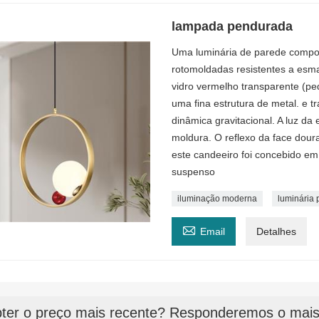
lampada pendurada
Uma luminária de parede compos
rotomoldadas resistentes a esm
vidro vermelho transparente (p
uma fina estrutura de metal. e t
dinâmica gravitacional. A luz da
moldura. O reflexo da face doura
este candeeiro foi concebido e
suspenso
iluminação moderna
luminária

Email
Detalhes
ter o preço mais recente? Responderemos o mais 