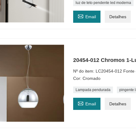
luz de teto pendente led moderna

Email
Detalhes
20454-012 Chromos 1-L
Nº do item: LC20454-012 Fonte
Cor: Cromado
Lampada pendurada
pingente 

Email
Detalhes