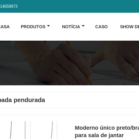
914659973
CASA
PRODUTOS
NOTÍCIA
CASO
SHOW D
pada pendurada
Moderno único preto/bra
para sala de jantar