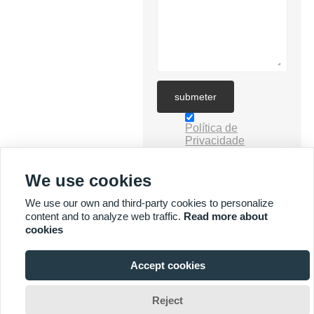
submeter
Política de
Privacidade
We use cookies
We use our own and third-party cookies to personalize
content and to analyze web traffic.
Read more about
cookies
MAIS SERVIÇOS
Accept cookies



Direitos autorais por © Yuyi Lighting Technology Co., Ltd. E-mail:
Reject
jimmysun0514@gmail.com