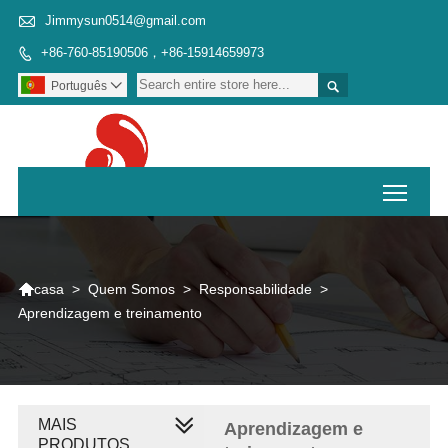

Jimmysun0514@gmail.com
+86-760-85190506，+86-15914659973


Português

Toggl

>
Quem Somos
>
Responsabilidade
>
casa
Aprendizagem e treinamento
MAIS
Aprendizagem e
PRODUTOS